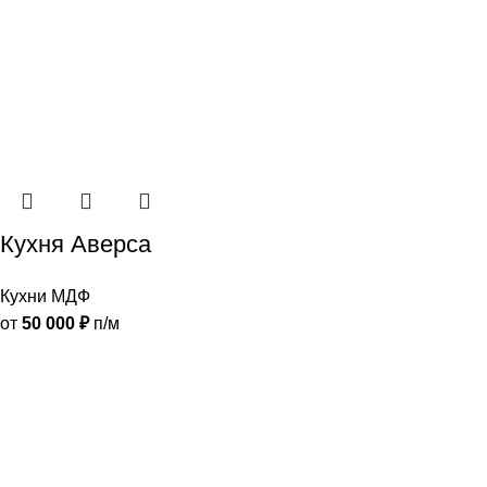
Кухня Аверса
Кухни МДФ
от
50 000
₽
п/м