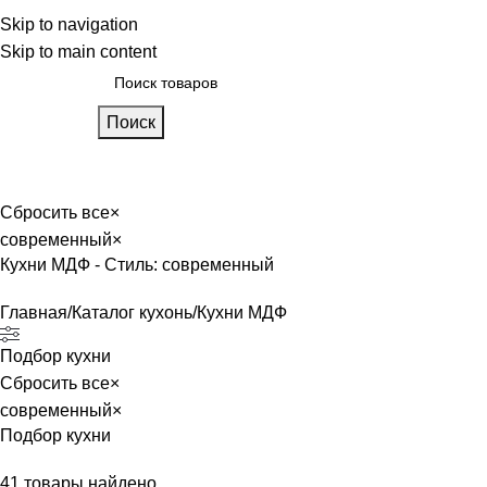
 фабрике
Skip to navigation
Блог
Калькулятор кухни
Skip to main content
Поиск
лавная
Каталог
О фабрике
Акции
Контакты
Сбросить все
×
современный
×
Кухни МДФ - Стиль: современный
Главная
Каталог кухонь
Кухни МДФ
Подбор кухни
Сбросить все
×
современный
×
Подбор кухни
41
товары найдено