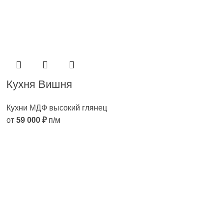
Кухня Вишня
Кухни МДФ высокий глянец
от
59 000
₽
п/м