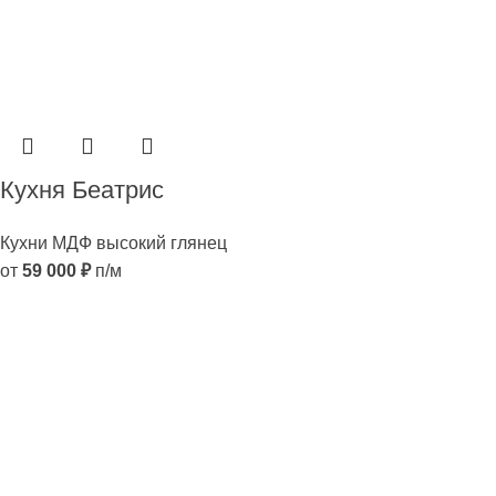
Кухня Беатрис
Кухни МДФ высокий глянец
от
59 000
₽
п/м