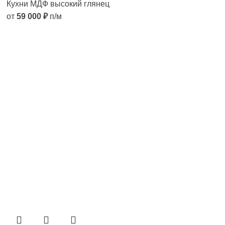
Кухни МДФ высокий глянец
от
59 000
₽
п/м