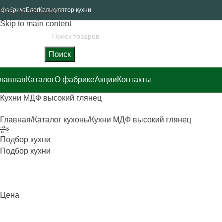
 фабрике
Блог
Калькулятор кухни
Skip to navigation
Skip to main content
Поиск
лавная
Каталог
О фабрике
Акции
Контакты
Кухни МДФ высокий глянец
Главная
Каталог кухонь
Кухни МДФ высокий глянец
Подбор кухни
Подбор кухни
Цена