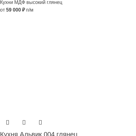
Кухни МДФ высокий глянец
от
59 000
₽
п/м
Кухня Альвик 004 глянец