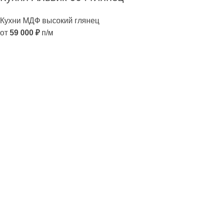
Кухни МДФ высокий глянец
от
59 000
₽
п/м