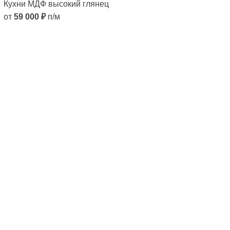
Кухни МДФ высокий глянец
от
59 000
₽
п/м