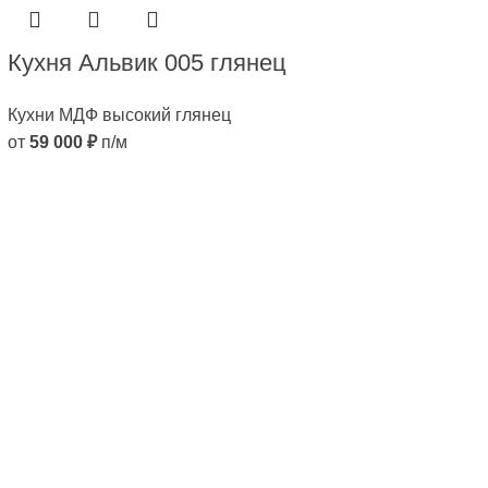
Кухня Альвик 005 глянец
Кухни МДФ высокий глянец
от
59 000
₽
п/м