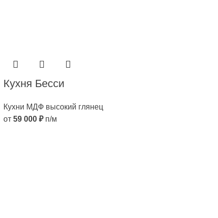
Кухня Бесси
Кухни МДФ высокий глянец
от
59 000
₽
п/м