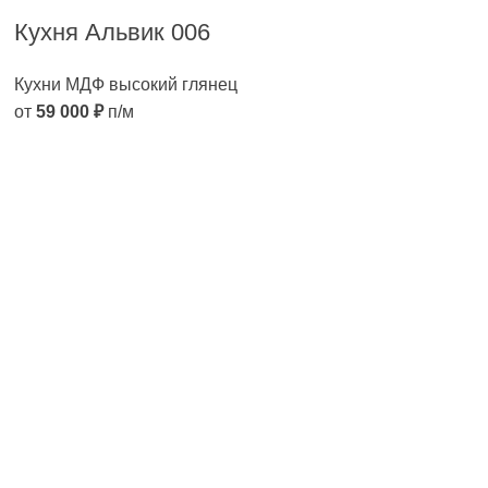
Кухня Альвик 006
Кухни МДФ высокий глянец
от
59 000
₽
п/м