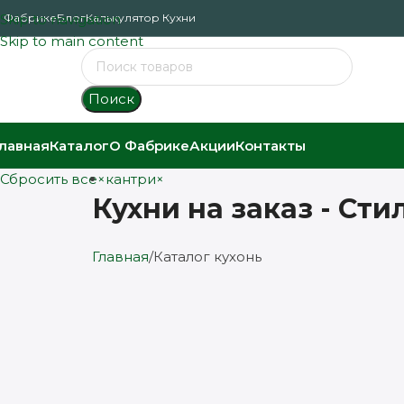
 Фабрике
Skip to navigation
Блог
Калькулятор Кухни
Skip to main content
Поиск
лавная
Каталог
О Фабрике
Акции
Контакты
Сбросить все
×
кантри
×
Кухни на заказ - Сти
Главная
Каталог кухонь