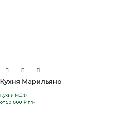
Кухня Марильяно
Кухни МДФ
от
50 000
₽
п/м