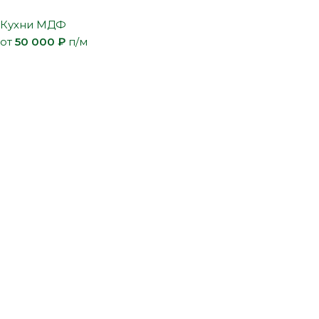
Кухни МДФ
от
50 000
₽
п/м