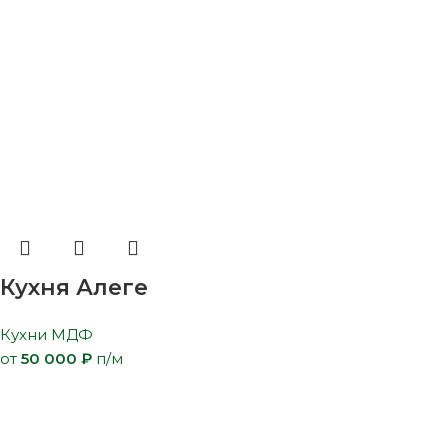
Кухня Алеге
Кухни МДФ
от
50 000
₽
п/м