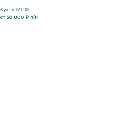
Кухни МДФ
от
50 000
₽
п/м