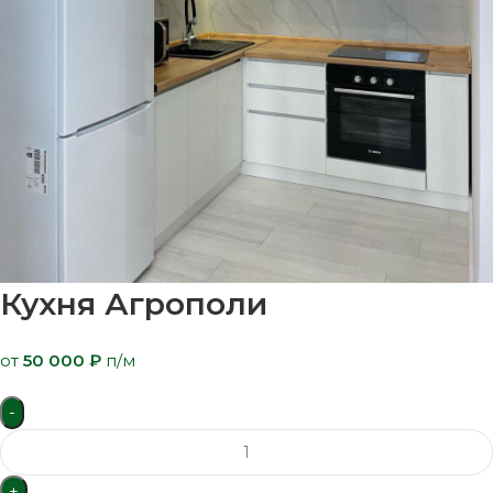
Кухня Агрополи
от
50 000
₽
п/м