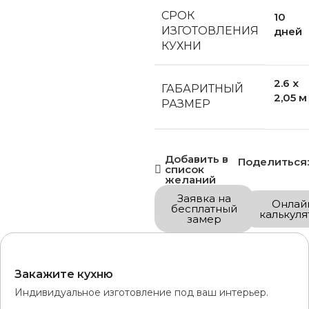
СРОК
10
ИЗГОТОВЛЕНИЯ
дней
КУХНИ
2.6 x
ГАБАРИТНЫЙ
2,05 м
РАЗМЕР
Добавить в
Поделиться:
список
желаний
Заявка на
Онлай
бесплатный
калькуля
замер
Закажите кухню
Индивидуальное изготовление под ваш интерьер.