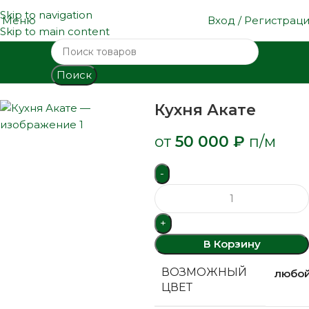
Skip to navigation
Меню
Вход / Регистрац
Skip to main content
Поиск
Главная
Каталог кухонь
Кухни МДФ
Кухня Акате
Кухня Акате
от
50 000
₽
п/м
В Корзину
ВОЗМОЖНЫЙ
любо
ЦВЕТ