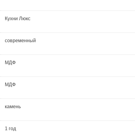
Кухни Люкс
современный
МДФ
МДФ
камень
1 год