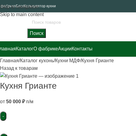
 фабрике
Блог
Калькулятор кухни
Skip to navigation
Skip to main content
Поиск
лавная
Каталог
О фабрике
Акции
Контакты
Главная
Каталог кухонь
Кухни МДФ
Кухня Грианте
Назад к товарам
Кухня Грианте
от
50 000
₽
п/м