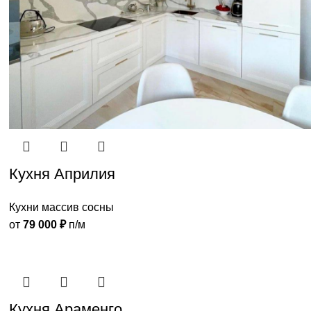
Кухня Априлия
Кухни массив сосны
от
79 000
₽
п/м
Кухня Араменго