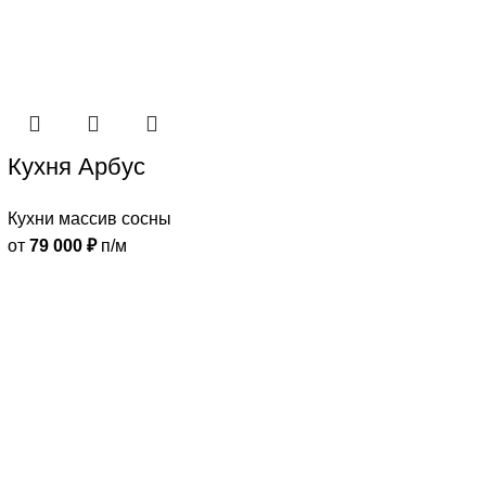
Кухня Арбус
Кухни массив сосны
от
79 000
₽
п/м