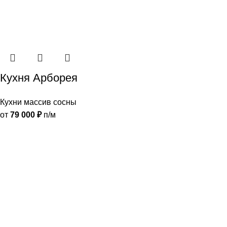
Кухня Арборея
Кухни массив сосны
от
79 000
₽
п/м