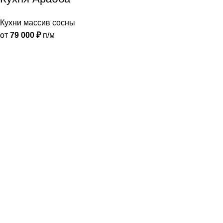
Кухни массив сосны
от
79 000
₽
п/м