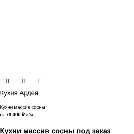
Кухня Ардея
Кухни массив сосны
от
79 000
₽
п/м
Кухни массив сосны под заказ