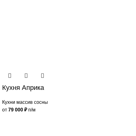
Кухня Априка
Кухни массив сосны
от
79 000
₽
п/м