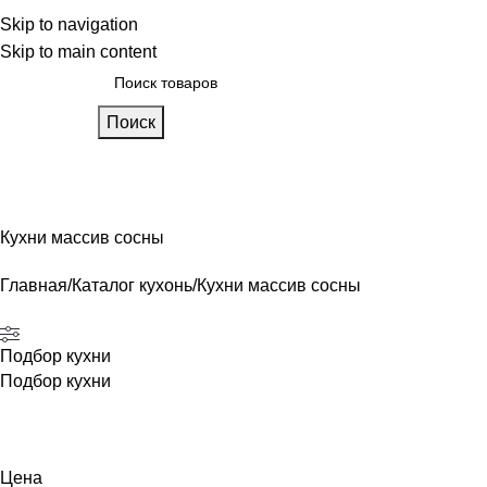
 фабрике
Skip to navigation
Блог
Калькулятор кухни
Skip to main content
Поиск
лавная
Каталог
О фабрике
Акции
Контакты
Кухни массив сосны
Главная
Каталог кухонь
Кухни массив сосны
Подбор кухни
Подбор кухни
Цена