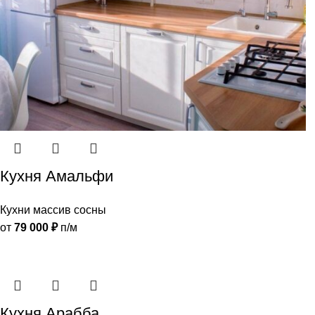
Кухня Амальфи
Кухни массив сосны
от
79 000
₽
п/м
Кухня Арабба