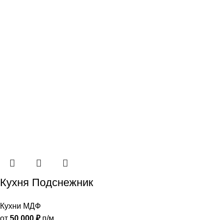
Кухня Подснежник
Кухни МДФ
от
50 000
₽
п/м