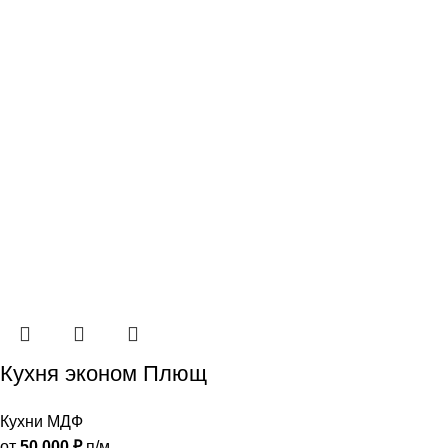
Кухня эконом Плющ
Кухни МДФ
от
50 000
₽
п/м