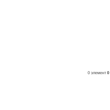
Контакты
FAQs
WhatsApp
Tel
0
элемент