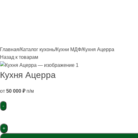
лавная
Каталог
О фабрике
Акции
Контакты
Главная
Каталог кухонь
Кухни МДФ
Кухня Ацерра
Назад к товарам
Кухня Ацерра
от
50 000
₽
п/м