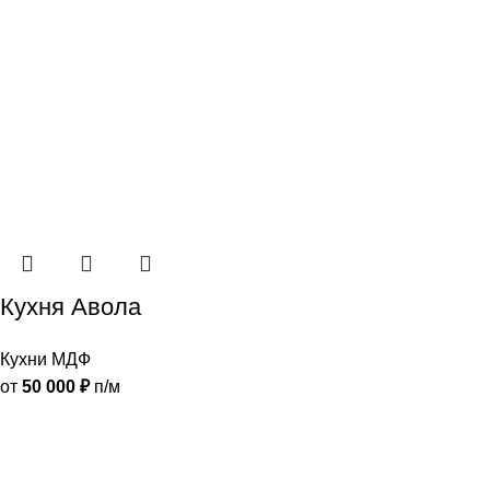
Кухня Авола
Кухни МДФ
от
50 000
₽
п/м