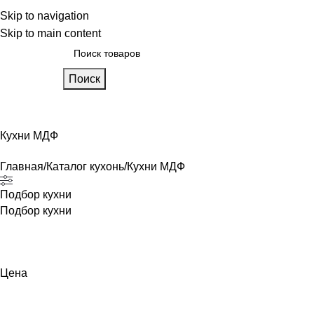
 фабрике
Skip to navigation
Блог
Калькулятор кухни
Skip to main content
Поиск
лавная
Каталог
О фабрике
Акции
Контакты
Кухни МДФ
Главная
Каталог кухонь
Кухни МДФ
Подбор кухни
Подбор кухни
Цена