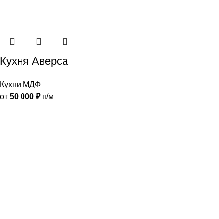
Кухня Аверса
Кухни МДФ
от
50 000
₽
п/м