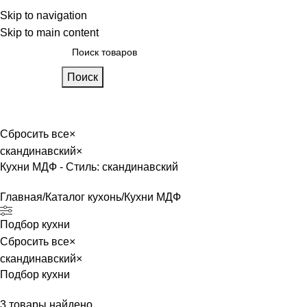
 фабрике
Skip to navigation
Блог
Калькулятор кухни
Skip to main content
Поиск
лавная
Каталог
О фабрике
Акции
Контакты
Сбросить все
×
скандинавский
×
Кухни МДФ - Стиль: скандинавский
Главная
Каталог кухонь
Кухни МДФ
Подбор кухни
Сбросить все
×
скандинавский
×
Подбор кухни
3
товары найдено