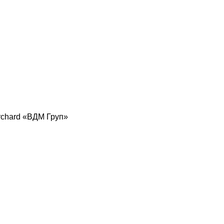
rchard «ВДМ Груп»