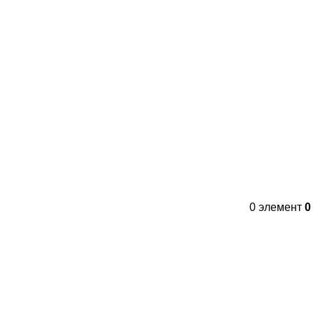
Контакты
FAQs
WhatsApp
Tel
0
элемент