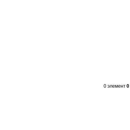
Контакты
FAQs
WhatsApp
Tel
0
элемент