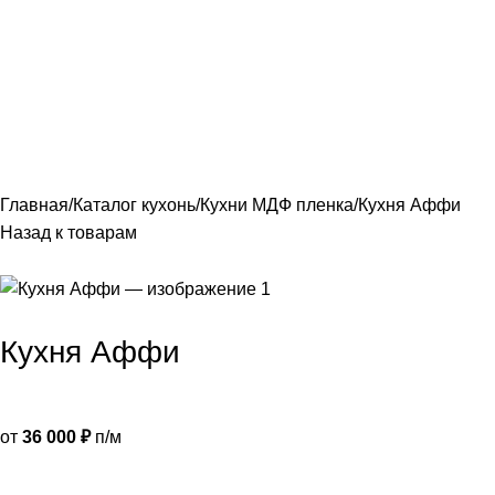
лавная
Каталог
О фабрике
Акции
Контакты
Главная
Каталог кухонь
Кухни МДФ пленка
Кухня Аффи
Назад к товарам
Кухня Аффи
от
36 000
₽
п/м