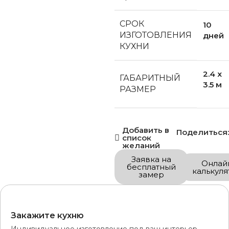
СРОК
10
ИЗГОТОВЛЕНИЯ
дней
КУХНИ
2.4 x
ГАБАРИТНЫЙ
3.5 м
РАЗМЕР
Добавить в
Поделиться:
список
желаний
Заявка на
Онлай
бесплатный
калькуля
замер
Закажите кухню