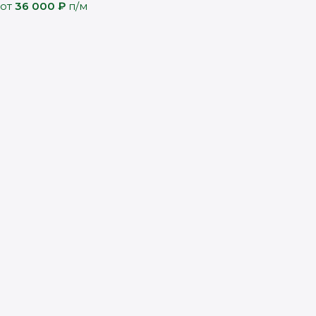
от
36 000
₽
п/м