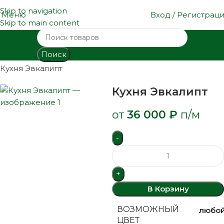
Skip to navigation
Меню
Вход / Регистрац
Skip to main content
Поиск
Главная
Каталог кухонь
Кухни МДФ пленка
Кухня Эвкалипт
Кухня Эвкалипт
от
36 000
₽
п/м
В Корзину
ВОЗМОЖНЫЙ
любо
ЦВЕТ