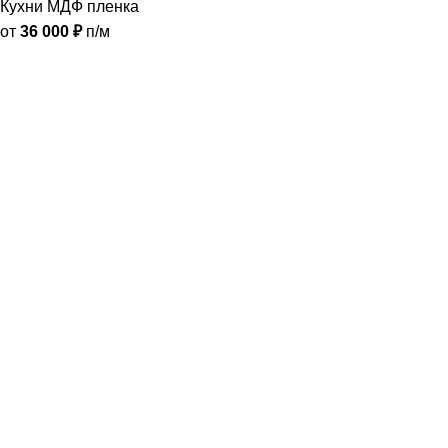
Кухни МДФ пленка
от
36 000
₽
п/м