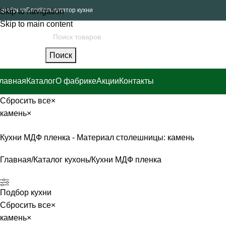
 фабрике
Блог
Калькулятор кухни
Skip to navigation
Skip to main content
Поиск
лавная
Каталог
О фабрике
Акции
Контакты
Сбросить все
×
камень
×
Кухни МДФ пленка - Материал столешницы: камень
Главная
Каталог кухонь
Кухни МДФ пленка
Подбор кухни
Сбросить все
×
камень
×