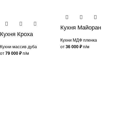
Кухня Майоран
Кухня Кроха
Кухни МДФ пленка
Кухни массив дуба
от
36 000
₽
п/м
от
79 000
₽
п/м