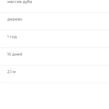
массив дуба
дерево
1 год
10 дней
2,1 м