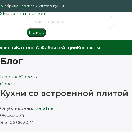
 Фабрике
Skip to navigation
Блог
Калькулятор Кухни
Skip to main content
Поиск
лавная
Каталог
О Фабрике
Акции
Контакты
Блог
Главная
Советы
Советы
Кухни со встроенной плитой
Опубликовано
zetaline
06.05.2024
Вкл 06.05.2024