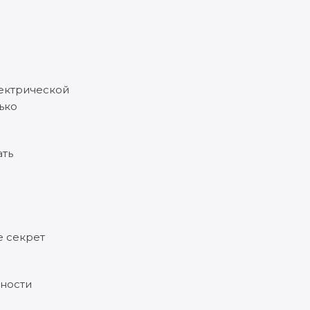
лектрической
ько
ать
е секрет
хности