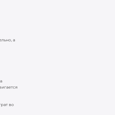
льно, а
за
вигается
трат во