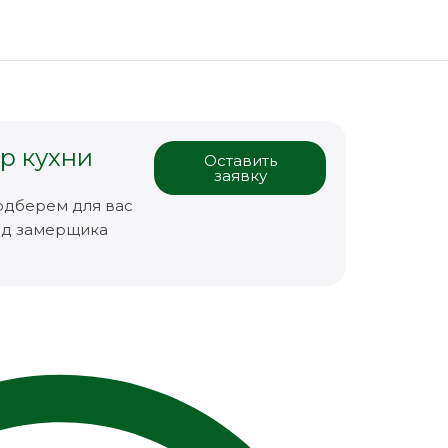
р кухни
Оставить
заявку
одберем для вас
зд замерщика