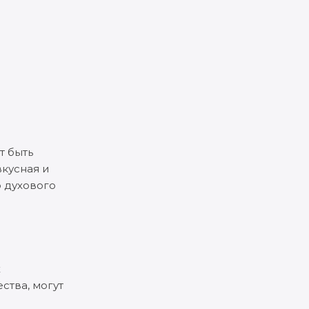
т быть
вкусная и
о духового
х
ства, могут