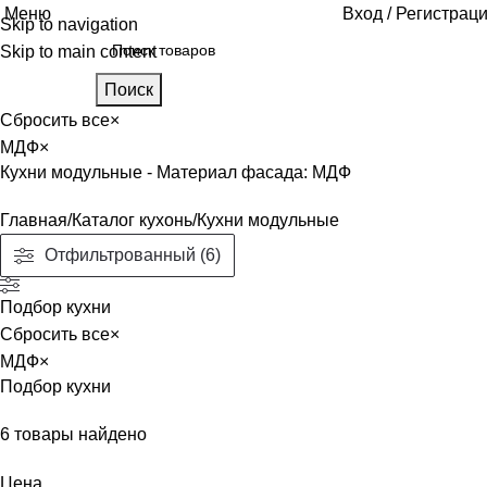
Меню
Вход / Регистрац
Skip to navigation
Skip to main content
Поиск
Сбросить все
×
МДФ
×
Кухни модульные - Материал фасада: МДФ
Главная
Каталог кухонь
Кухни модульные
Отфильтрованный (6)
Подбор кухни
Сбросить все
×
МДФ
×
Подбор кухни
6
товары найдено
Цена