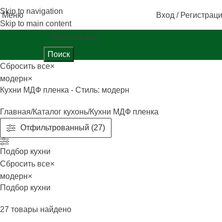
Skip to navigation
Меню
Вход / Регистрац
Skip to main content
Поиск
Сбросить все
×
модерн
×
Кухни МДФ пленка - Стиль: модерн
Главная
Каталог кухонь
Кухни МДФ пленка
Отфильтрованный (27)
Подбор кухни
Сбросить все
×
модерн
×
Подбор кухни
27
товары найдено