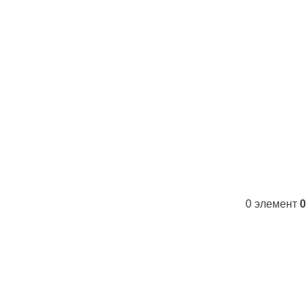
Контакты
FAQs
WhatsApp
Tel
0
элемент