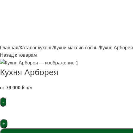
лавная
Каталог
О фабрике
Акции
Контакты
Главная
Каталог кухонь
Кухни массив сосны
Кухня Арборея
Назад к товарам
Кухня Арборея
от
79 000
₽
п/м