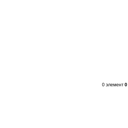
Контакты
FAQs
WhatsApp
Tel
0
элемент