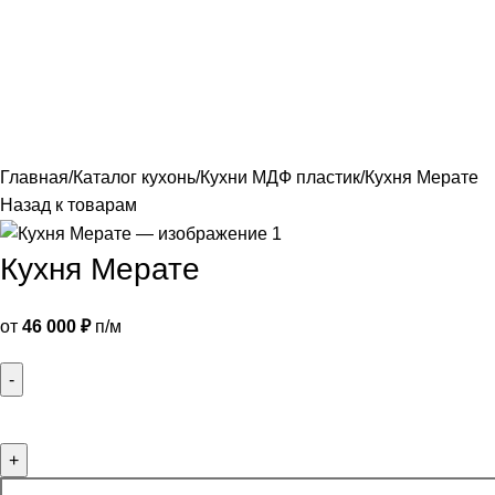
лавная
Каталог
О фабрике
Акции
Контакты
Главная
Каталог кухонь
Кухни МДФ пластик
Кухня Мерате
Назад к товарам
Кухня Мерате
от
46 000
₽
п/м