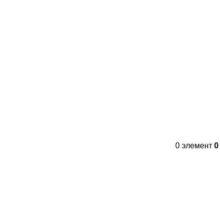
Контакты
FAQs
WhatsApp
Tel
0
элемент