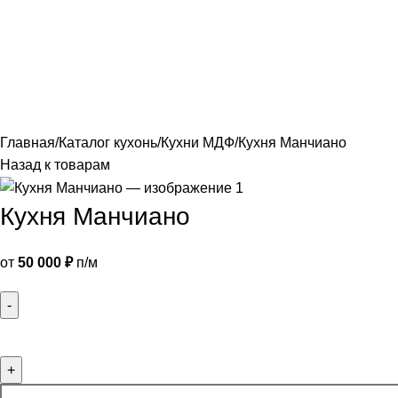
лавная
Каталог
О фабрике
Акции
Контакты
Главная
Каталог кухонь
Кухни МДФ
Кухня Манчиано
Назад к товарам
Кухня Манчиано
от
50 000
₽
п/м