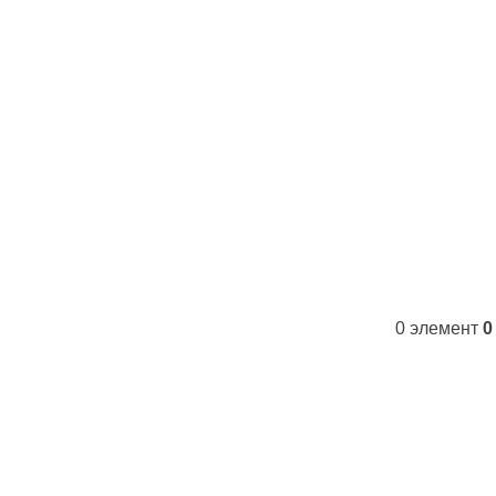
Контакты
FAQs
WhatsApp
Tel
0
элемент