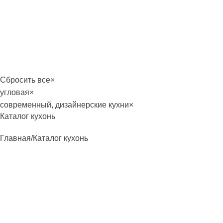
лавная
Каталог
О фабрике
Акции
Контакты
Сбросить все
×
угловая
×
современный, дизайнерские кухни
×
Каталог кухонь
Главная
Каталог кухонь