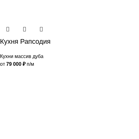
Кухня Рапсодия
Кухни массив дуба
от
79 000
₽
п/м