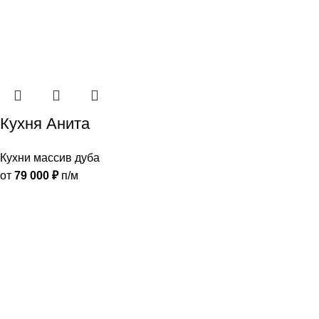
Кухня Анита
Кухни массив дуба
от
79 000
₽
п/м