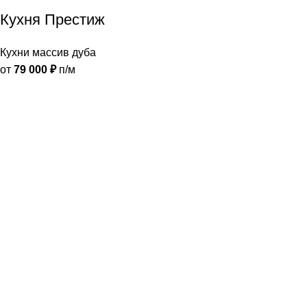
Кухня Престиж
Кухни массив дуба
от
79 000
₽
п/м