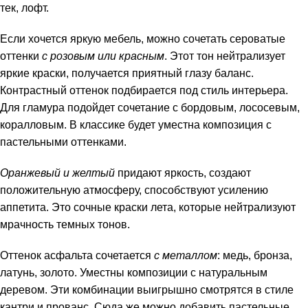
тек
,
лофт
.
Если хочется яркую мебель, можно сочетать сероватые
оттенки
с розовым или красным
. Этот тон нейтрализует
яркие краски, получается приятный глазу баланс.
Контрастный оттенок подбирается под стиль интерьера.
Для гламура подойдет сочетание с бордовым, лососевым,
коралловым. В классике будет уместна композиция с
пастельными оттенками.
Оранжевый и желтый
придают яркость, создают
положительную атмосферу, способствуют усилению
аппетита. Это сочные краски лета, которые нейтрализуют
мрачность темных тонов.
Оттенок асфальта сочетается
с металлом
: медь, бронза,
латунь, золото. Уместны композиции с натуральным
деревом. Эти комбинации выигрышно смотрятся в стиле
кантри
и
прованс
. Сюда же можно добавить пастельные