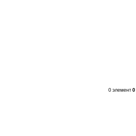
Контакты
FAQs
WhatsApp
Tel
0
элемент