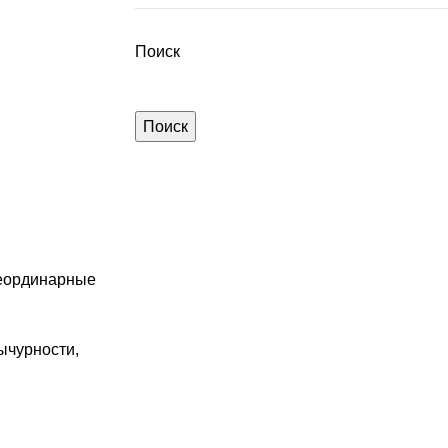
Поиск
Поиск
неординарные
ычурности,