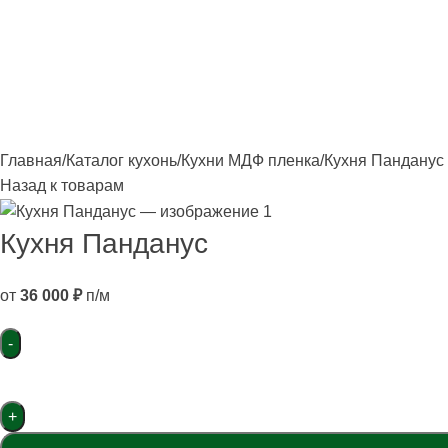
лавная
Каталог
О фабрике
Акции
Контакты
Главная
Каталог кухонь
Кухни МДФ пленка
Кухня Панданус
Назад к товарам
Кухня Панданус
от
36 000
₽
п/м