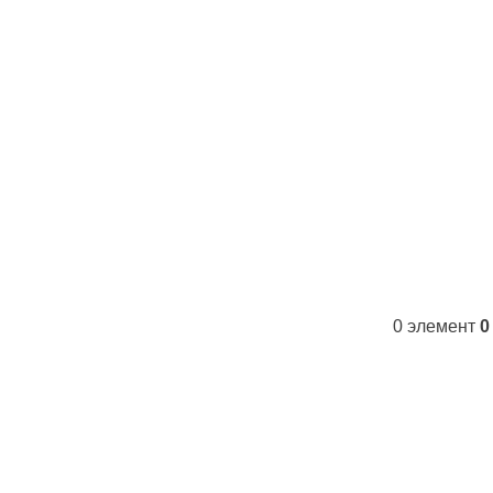
Контакты
FAQs
WhatsApp
Tel
0
элемент