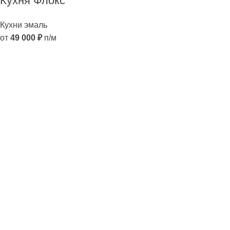
Кухня Флокс
Кухни эмаль
от
49 000
₽
п/м