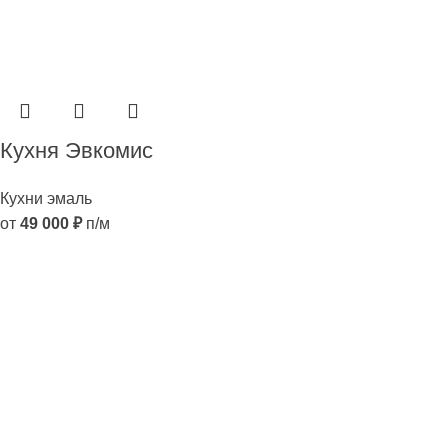
Кухня Эвкомис
Кухни эмаль
от
49 000
₽
п/м