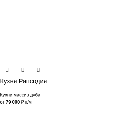
Кухня Рапсодия
Кухни массив дуба
от
79 000
₽
п/м