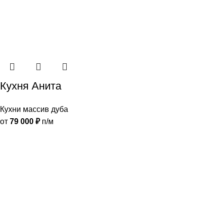
Кухня Анита
Кухни массив дуба
от
79 000
₽
п/м