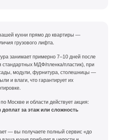
вашей кухни прямо до квартиры —
личия грузового лифта.
тура занимает примерно 7–10 дней после
я стандартных МДФ/пленка/пластик), при
сады, модули, фурнитура, столешницы —
ыли и влаги, что гарантирует их
ртировке.
 по Москве и области действует акция:
з доплат за этаж или сложность
чает — вы получаете полный сервис «до
о ваша кухня прибудет в целости и