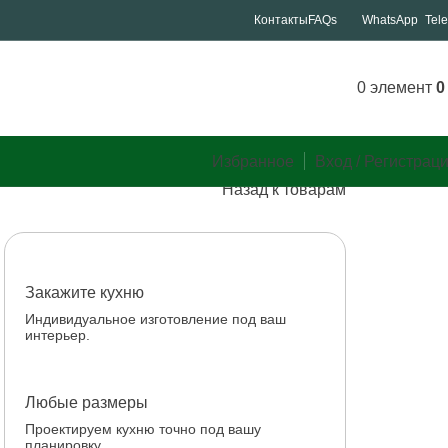
Контакты
FAQs
WhatsApp
Tel
0
элемент
Избранное
Вход / Регистрац
Назад к товарам
Закажите кухню
Индивидуальное изготовление под ваш
интерьер.
Любые размеры
Проектируем кухню точно под вашу
планировку.