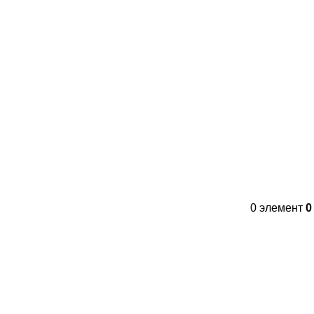
Контакты
FAQs
WhatsApp
Tel
0
элемент