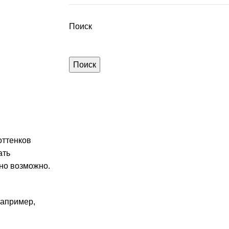
Поиск
Поиск
оттенков
ать
 но возможно.
например,