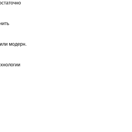
остаточно
нить
или модерн.
ехнологии