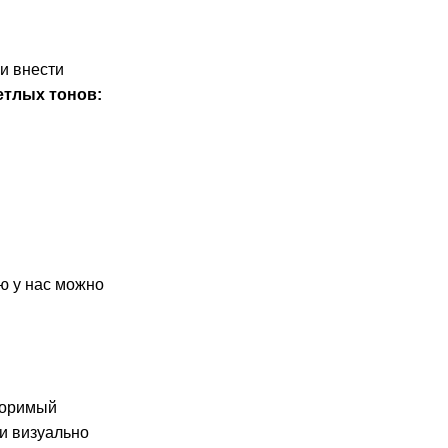
и внести
етлых тонов:
ю у нас можно
торимый
 и визуально