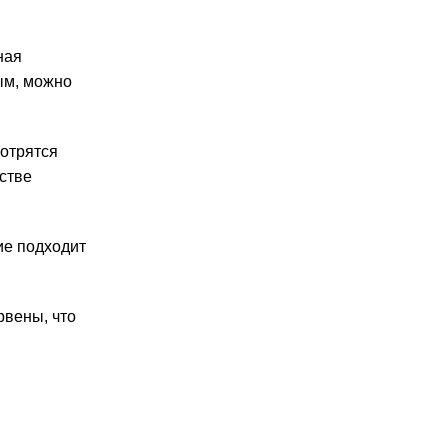
ная
ым, можно
отрятся
стве
ие подходит
рвены, что