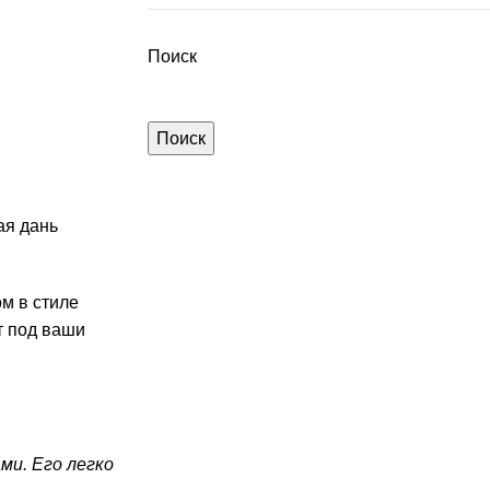
Поиск
Поиск
ая дань
м в стиле
т под ваши
ми. Его легко