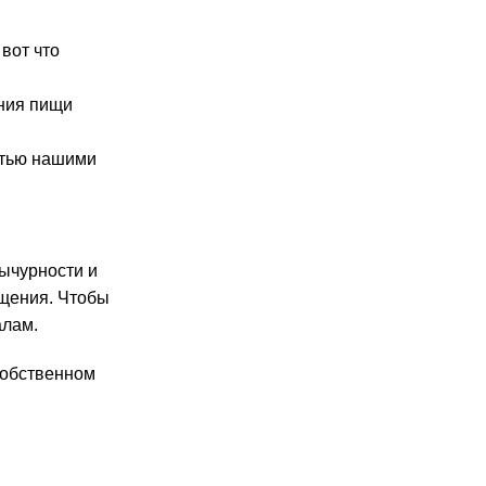
вот что
ния пищи
стью нашими
ычурности и
ещения. Чтобы
алам.
собственном