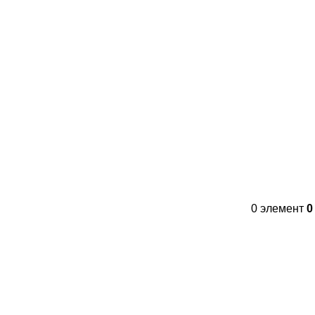
Контакты
FAQs
WhatsApp
Tel
0
элемент