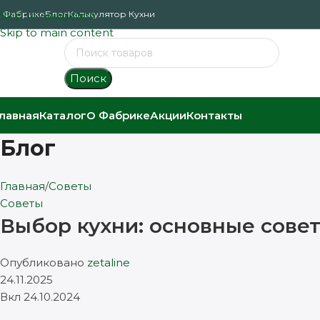
 Фабрике
Skip to navigation
Блог
Калькулятор Кухни
Skip to main content
Поиск
лавная
Каталог
О Фабрике
Акции
Контакты
Блог
Главная
Советы
Советы
Выбор кухни: основные сове
Опубликовано
zetaline
24.11.2025
Вкл 24.10.2024