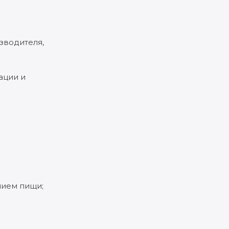
зводителя,
ации и
нием пищи;