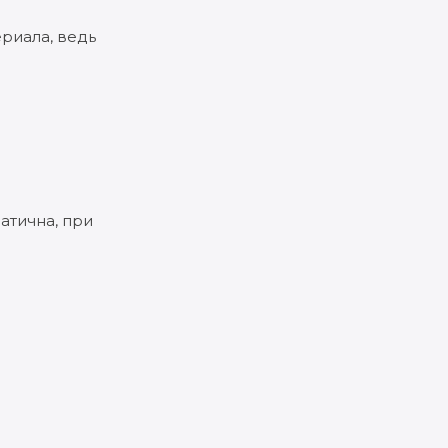
риала, ведь
атична, при