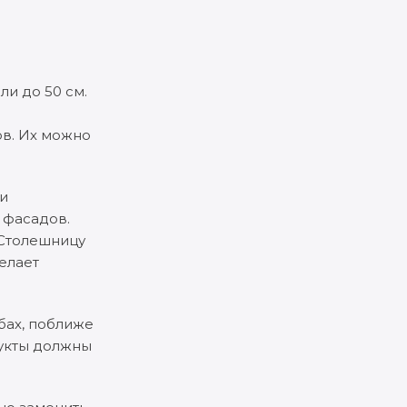
и до 50 см.
ов. Их можно
 и
 фасадов.
 Столешницу
елает
бах, поближе
дукты должны