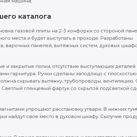
чная машина;
шего каталога
вка газовой плиты на 2-3 конфорки со стороной панел
ого места и будет выступать в проходе. Разработаны
в, варочных панелей, вытяжных систем, духовых шкаф
ые и закрытые полки, отсутствие выступающих деталей
ми гарнитура. Ручки сделаны заподлицо с плоскостью
 должна скрывать вытяжку, трубопроводы, вентиляцию.
 Светлый глянцевый фартук со скрытой подсветкой сд
агнитами упрощают расстановку утвари. В нижних тум
одки найдут свое место в духовом шкафу. Сыпучие про