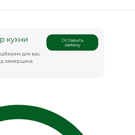
р кухни
Оставить
заявку
одберем для вас
зд замерщика