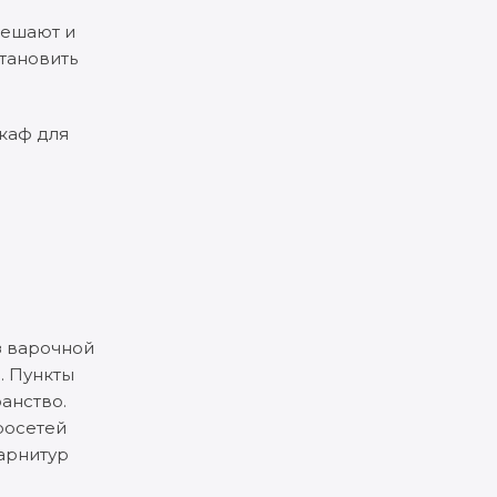
решают и
становить
шкаф для
з варочной
. Пункты
анство.
росетей
гарнитур