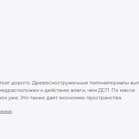
стоит дорого. Древесностружечные пиломатериалы вы
редрасположен к действию влаги, чем ДСП. По массе
нок уже. Это также дает экономию пространства.
инки: