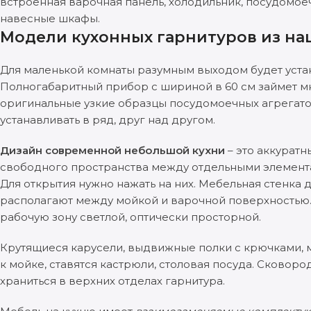
встроенная варочная панель, холодильник, посудомое
навесные шкафы.
Модели кухонных гарнитуров из на
Для маленькой комнаты разумным выходом будет устано
Полногабаритный прибор с шириной в 60 см займет мн
оригинальные узкие образцы посудомоечных агрегато
устанавливать в ряд, друг над другом.
Дизайн современной небольшой кухни
– это аккуратн
свободного пространства между отдельными элемента
Для открытия нужно нажать на них. Мебельная стенка
располагают между мойкой и варочной поверхностью.
рабочую зону светлой, оптически просторной.
Крутящиеся карусели, выдвижные полки с крючками, м
к мойке, ставятся кастрюли, столовая посуда. Сковор
храниться в верхних отделах гарнитура.