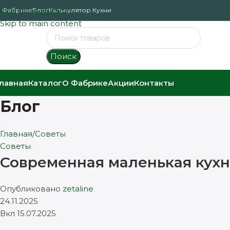
 Фабрике
Skip to navigation
Блог
Калькулятор Кухни
Skip to main content
Поиск
лавная
Каталог
О Фабрике
Акции
Контакты
Блог
Главная
Советы
Советы
Современная маленькая кухн
Опубликовано
zetaline
24.11.2025
Вкл 15.07.2025