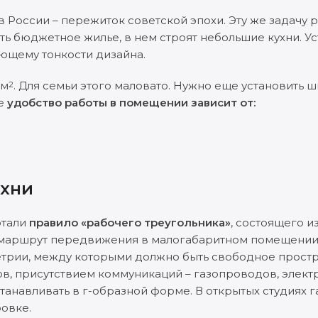
 России – пережиток советской эпохи. Эту же задачу 
сть бюджетное жилье, в нем строят небольшие кухни. У
ающему тонкости дизайна.
 м
. Для семьи этого маловато. Нужно еще установить 
2
ре
удобство работы в помещении зависит от:
ухни
отали
правило «рабочего треугольника»
, состоящего и
й маршрут передвижения в малогабаритном помещении
етрии, между которыми должно быть свободное простр
в, присутствием коммуникаций – газопроводов, элект
танавливать в г-образной форме. В открытых студиях 
овке.