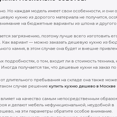
но. Но каждая модель имеет свои особенности, и они 
ешевую кухню из дорогого материала не получится, ос
 внимание на бюджетные варианты из шпона и другог
ается загрязнению, поэтому лучше всего изготовить ег
я. Как вариант — можно заказать дешевую кухню из б
ного камня, в этом случае она будет и внешне привлек
 подробностях, о том, входит ли в стоимость техника, 
 Иногда получается так, что дешевые кухни на заказ по
у от длительного пребывания на складе она также може
 таком случае решение
купить кухню дешево в Москве
я влияет на качество самым непосредственным образо
роя и делают мебель нефункциональной, неудобной в
дешево, на эти параметры обратите особое внимание.