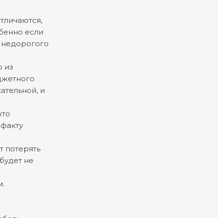
отличаются,
обенно если
о недорогого
о из
юджетного
ательной, и
кто
 факту
т потерять
будет не
м.