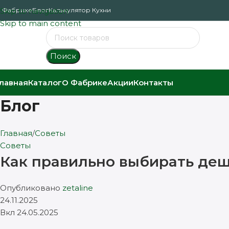
 Фабрике
Skip to navigation
Блог
Калькулятор Кухни
Skip to main content
Поиск
лавная
Каталог
О Фабрике
Акции
Контакты
Блог
Главная
Советы
Советы
Как правильно выбирать деш
Опубликовано
zetaline
24.11.2025
Вкл 24.05.2025