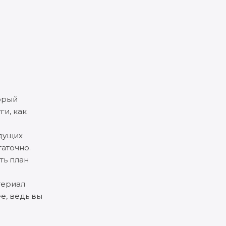
орый
ги, как
ыдущих
аточно.
ть план
териал
е, ведь вы