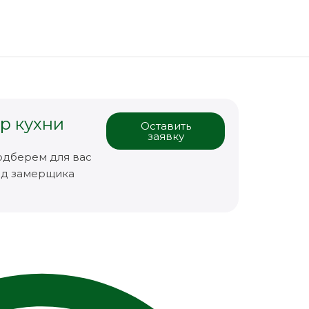
р кухни
Оставить
заявку
одберем для вас
зд замерщика