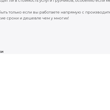
дят ли в стоимость услуги грузчиков, особенно если м
быть только если вы работаете напрямую с производит
ие сроки и дешевле чем у многих!
ки