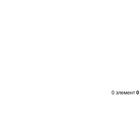
Контакты
FAQs
WhatsApp
Tel
0
элемент