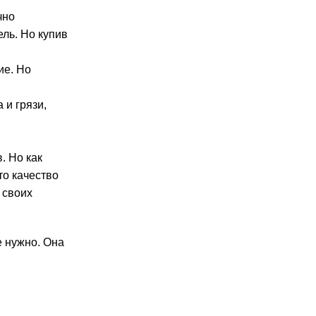
чно
ль. Но купив
ие. Но
 и грязи,
. Но как
то качество
 своих
е нужно. Она