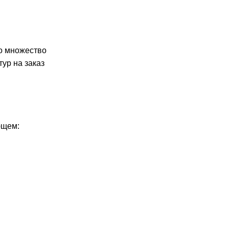
то множество
тур на заказ
ющем: