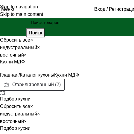
Skip to navigation
Меню
Вход / Регистрац
Skip to main content
Поиск
Сбросить все
×
индустриальный
×
восточный
×
Кухни МДФ
Главная
Каталог кухонь
Кухни МДФ
Отфильтрованный (2)
Подбор кухни
Сбросить все
×
индустриальный
×
восточный
×
Подбор кухни