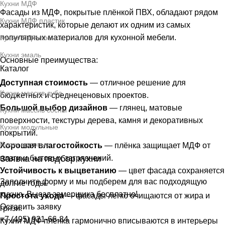
Кухни МДФ
Фасады из МДФ, покрытые плёнкой ПВХ, обладают рядом
Кухни МДФ пластик
характеристик, которые делают их одним из самых
популярных материалов для кухонной мебели.
Кухни МДФ плёнка
Кухни эмаль
Основные преимущества:
Каталог
Доступная стоимость
— отличное решение для
Кухни массив дуба
бюджетных и среднеценовых проектов.
Большой выбор дизайнов
— глянец, матовые
Кухни массив сосны
поверхности, текстуры дерева, камня и декоративных
Кухни модульные
покрытий.
Кухни матовые
Хорошая влагостойкость
— плёнка защищает МДФ от
влаги и бытовых загрязнений.
Заявка на подбор кухни
Устойчивость к выцветанию
— цвет фасада сохраняется
Заполните форму и мы подберем для вас подходящую
долгие годы.
хухню. Выезд замерщика бесплатно!
Простота ухода
— фасады легко очищаются от жира и
Оставить заявку
грязи.
+7 (495) 921-66-84
Кухни МДФ плёнка гармонично вписываются в интерьеры