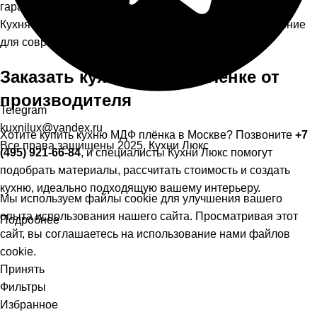
гарантию на весь комплект мебели.
Кухня МДФ плёнка — это практичное и стильное решение
для современного дома.
Заказать кухню МДФ в плёнке от
производителя
Telegram
kuxnilux@yandex.ru
Хотите купить кухню МДФ плёнка в Москве? Позвоните
+7
Все права защищены
2025, Кухни Люкс
(495) 921-66-84
, и специалисты Кухни Люкс помогут
подобрать материалы, рассчитать стоимость и создать
кухню, идеально подходящую вашему интерьеру.
Мы используем файлы cookie для улучшения вашего
опыта использования нашего сайта. Просматривая этот
Подробнее
сайт, вы соглашаетесь на использование нами файлов
cookie.
Принять
Фильтры
Избранное