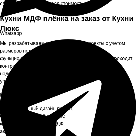
сложности, не увеличивая стоимость проекта.
Кухни МДФ плёнка на заказ от Кухни
Люкс
Whatsapp
Мы разрабатываем индивидуальные проекты с учётом
размеров помещения, ваших пожеланий и
функциональности будущей кухни. Каждая кухня проходит
контроль качества на производстве, комплектуется
надёжной фурнитурой и доставляется в защитной
упаковке.
Вы получаете:
индивидуальный дизайн-проект;
большой выбор плёнок ПВХ;
качественные фасады МДФ;
аккуратный монтаж;