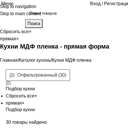
Меню
Вход / Регистрац
Skip to navigation
Skip to main content
Поиск
Сбросить все
×
прямая
×
Кухни МДФ пленка - прямая форма
Главная
Каталог кухонь
Кухни МДФ пленка
Отфильтрованный (30)
Подбор кухни
Сбросить все
×
прямая
×
Подбор кухни
30
товары найдено