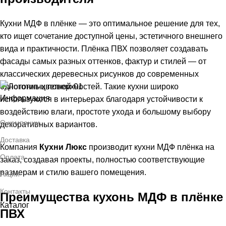
Кухни МДФ в плёнке — это оптимальное решение для тех,
кто ищет сочетание доступной цены, эстетичного внешнего
вида и практичности. Плёнка ПВХ позволяет создавать
фасады самых разных оттенков, фактур и стилей — от
классических деревесных рисунков до современных
однотонных поверхностей. Такие кухни широко
Информация
используются в интерьерах благодаря устойчивости к
воздействию влаги, простоте ухода и большому выбору
О компании
декоративных вариантов.
Доставка
Компания
Кухни Люкс
производит кухни МДФ плёнка на
Оплата
заказ, создавая проекты, полностью соответствующие
размерам и стилю вашего помещения.
Акции
Контакты
Преимущества кухонь МДФ в плёнке
Каталог
ПВХ