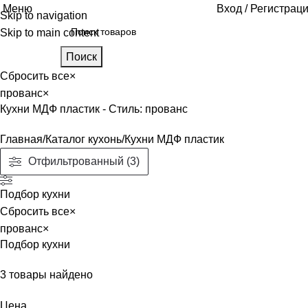
Меню
Вход / Регистрац
Skip to navigation
Skip to main content
Поиск
Сбросить все
×
прованс
×
Кухни МДФ пластик - Стиль: прованс
Главная
Каталог кухонь
Кухни МДФ пластик
Отфильтрованный (3)
Подбор кухни
Сбросить все
×
прованс
×
Подбор кухни
3
товары найдено
Цена