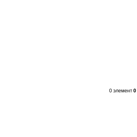
Контакты
FAQs
WhatsApp
Tel
0
элемент