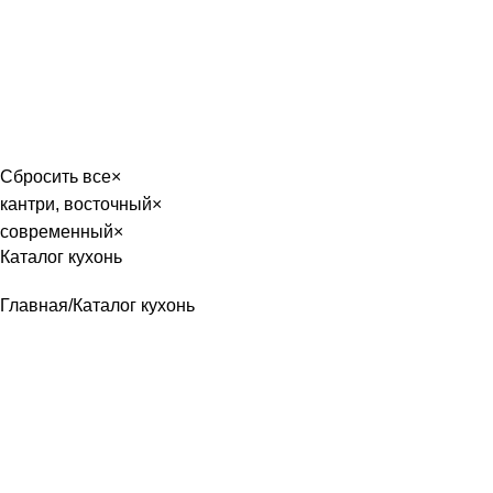
лавная
Каталог
О фабрике
Акции
Контакты
Сбросить все
×
кантри, восточный
×
современный
×
Каталог кухонь
Главная
Каталог кухонь