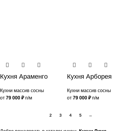
Кухня Араменго
Кухня Арборея
Кухни массив сосны
Кухни массив сосны
от
79 000
₽
п/м
от
79 000
₽
п/м
1
2
3
4
5
→