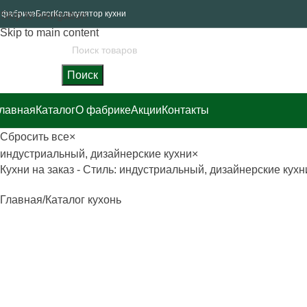
 фабрике
Блог
Калькулятор кухни
Skip to navigation
Skip to main content
Поиск
лавная
Каталог
О фабрике
Акции
Контакты
Сбросить все
×
индустриальный, дизайнерские кухни
×
Кухни на заказ - Стиль: индустриальный, дизайнерские кухн
Главная
Каталог кухонь