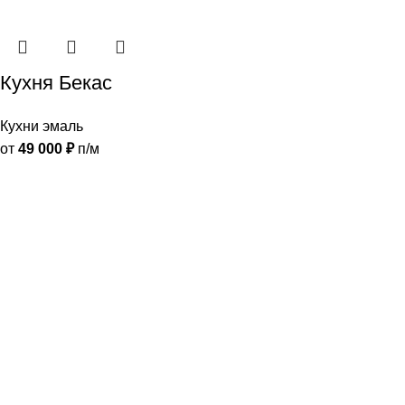
Кухня Бекас
Кухни эмаль
от
49 000
₽
п/м