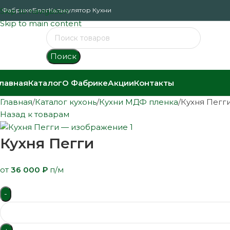
 Фабрике
Skip to navigation
Блог
Калькулятор Кухни
Skip to main content
Поиск
лавная
Каталог
О Фабрике
Акции
Контакты
Главная
Каталог кухонь
Кухни МДФ пленка
Кухня Пегг
Назад к товарам
Кухня Пегги
от
36 000
₽
п/м