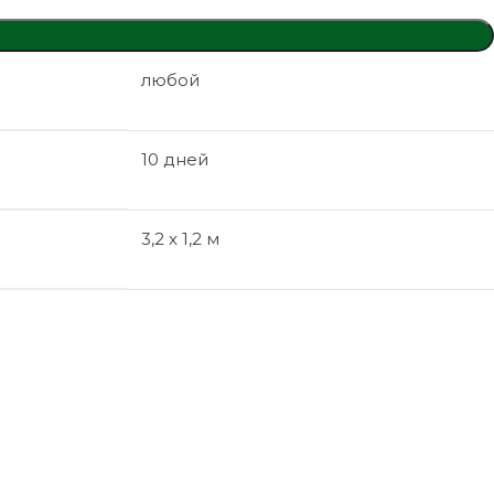
любой
10 дней
3,2 x 1,2 м