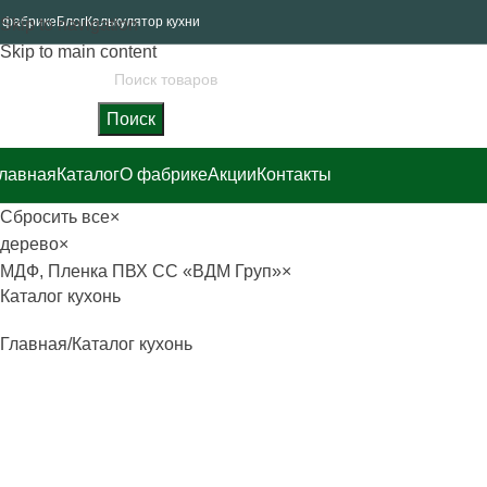
 фабрике
Блог
Калькулятор кухни
Skip to navigation
Skip to main content
Поиск
лавная
Каталог
О фабрике
Акции
Контакты
Сбросить все
×
дерево
×
МДФ, Пленка ПВХ CC «ВДМ Груп»
×
Каталог кухонь
Главная
Каталог кухонь