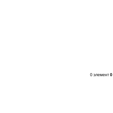
Контакты
FAQs
WhatsApp
Tel
0
элемент