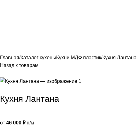
лавная
Каталог
О фабрике
Акции
Контакты
Главная
Каталог кухонь
Кухни МДФ пластик
Кухня Лантана
Назад к товарам
Кухня Лантана
от
46 000
₽
п/м