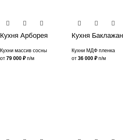
Кухня Арборея
Кухня Баклажан
Кухни массив сосны
Кухни МДФ пленка
от
79 000
₽
п/м
от
36 000
₽
п/м