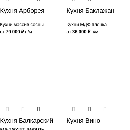
Кухня Арборея
Кухня Баклажан
Кухни массив сосны
Кухни МДФ пленка
от
79 000
₽
п/м
от
36 000
₽
п/м
Кухня Балкарский
Кухня Вино
малахит эмаль